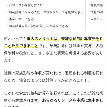
・計算ミスが発生しにくい
・社員情報を
・給与計算にかかる人的・環境的リソースを削減できる
・情報の漏え
・本業に集中できる
・自社にノウ
・給与計算以外に労務に関して相談ができる
何といっても
最大のメリットは、複雑な給与計算業務を丸
ごと外注できること
です。給与計算には残業や賞与、各種
保険料や税金など、さまざまな要素を考慮する必要があり
ます。
社員の家族形態や年収が変われば、適用される制度も変わ
るため、場合によっては計算ミスが起きることも。
しかし社労士に給与計算を依頼すれば、こうした煩雑な業
務から解放されます。
あらゆるリソースを本業に集中させ