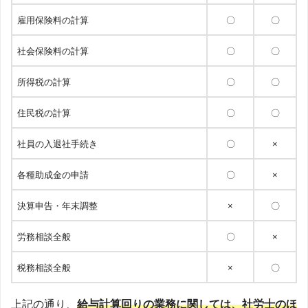
雇用保険料の計算
〇
〇
社会保険料の計算
〇
〇
所得税の計算
〇
〇
住民税の計算
〇
〇
社員の入退社手続き
〇
×
各種助成金の申請
〇
×
決算申告・年末調整
×
〇
労務相談全般
〇
×
税務相談全般
×
〇
上記の通り、
給与計算回りの業務に関しては、社労士のほ