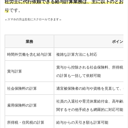
社労士に代行依頼できる給与計算業務は、主に以下のとお
り
です。
←スマホの方は左右にスクロールできます→
業務
ポイント
時間外労働を含む給与計算
複雑な計算方法にも対応
賞与から控除される社会保険料、所得税（
賞与計算
の計算も一括して依頼可能
社会保険料の計算
適宜被保険者の給与や資格を見直して、複
社員の入退社や育児休業給付金、高年齢継
雇用保険料の計算
関するその他手続きも網羅的に対応可能
所得税・住民税の計算
給与からの天引き額も計算可能