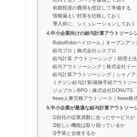
初期投資の費用を想定して準備する
情報漏えい対策を比較しておく
導入前に、シミュレーションしておく
4.中小企業向けの給与計算アウトソーシ
RoboRoboペイロール｜オープンア
給与プロ｜株式会社シスプロ
給与計算 アウトソーシング｜税理士法
給与アウトソーシング｜株式会社イー
給与計算アウトソーシング｜シャノア
ミナジン給与計算/保険手続アウトソ
ジョブカンBPO｜株式会社DONUTS
freee人事労務アウトソース｜freee株
5.中小企業が最適な給与計算アウトソー
➀自社の従業員数に合ったサービスか
➁欲しい機能は取り揃っているか
➂予算と合致するか